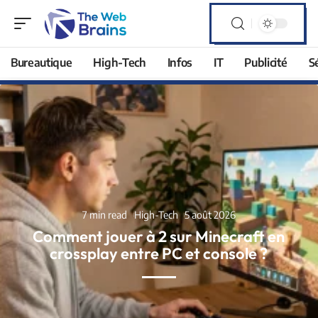
Bureautique
High-Tech
Infos
IT
Publicité
S
7 min read
High-Tech
5 août 2026
Comment jouer à 2 sur Minecraft en
crossplay entre PC et console ?