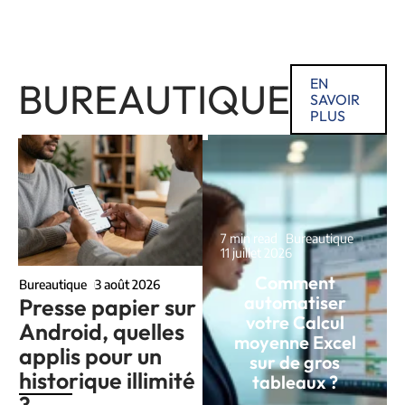
BUREAUTIQUE
EN
SAVOIR
PLUS
7 min read
Bureautique
11 juillet 2026
Comment
Bureautique
3 août 2026
automatiser
Presse papier sur
votre Calcul
Android, quelles
moyenne Excel
applis pour un
sur de gros
historique illimité
tableaux ?