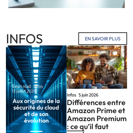
INFOS
EN SAVOIR PLUS
9 min read
Infos
13 juillet 2026
Infos
5 juin 2026
Aux origines de la
Différences entre
sécurité du cloud
Amazon Prime et
et de son
Amazon Premium
évolution
: ce qu’il faut