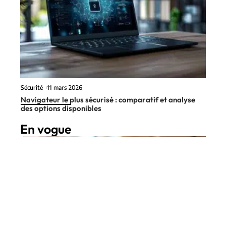
Sécurité
11 mars 2026
Navigateur le plus sécurisé : comparatif et analyse
des options disponibles
En vogue
12 min read
High-Tech
11 mars 2026
Sac à dos ordinateur : élisez le
Contact
Mentions Légales
Sitemap