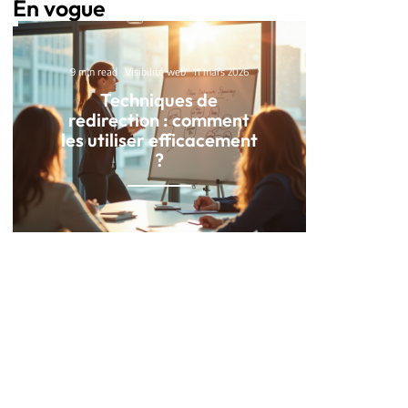
En vogue
9 min read
Visibilité web
11 mars 2026
Techniques de
redirection : comment
les utiliser efficacement
?