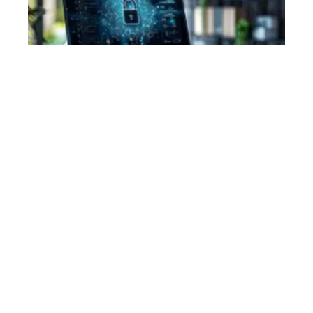
Sécurité
11 mars 2026
Navigateur le plus sécurisé : comparatif et analyse
des options disponibles
En vogue
7 min read
High-Tech
17 juillet 2026
Pourquoi la calculatrice