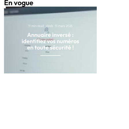
En vogue
11 min read
Web
11 mars 2026
Annuaire inversé :
identifiez vos numéros
en toute sécurité !