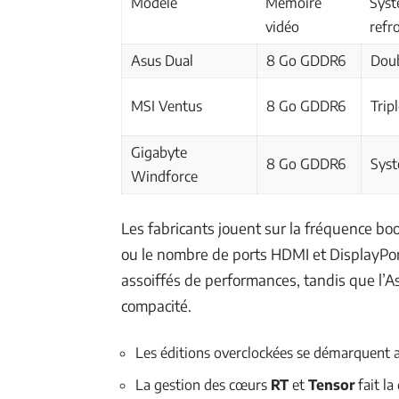
Modèle
Mémoire
Syst
vidéo
refr
Asus Dual
8 Go GDDR6
Doub
MSI Ventus
8 Go GDDR6
Trip
Gigabyte
8 Go GDDR6
Sys
Windforce
Les fabricants jouent sur la fréquence b
ou le nombre de ports HDMI et DisplayPort
assoiffés de performances, tandis que l’A
compacité.
Les éditions overclockées se démarquent a
La gestion des cœurs
RT
et
Tensor
fait la