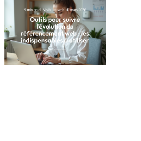
9 min read
Visibilité web
11 mars 2026
Outils pour suivre
l’évolution du
référencement web : les
indispensables à utiliser