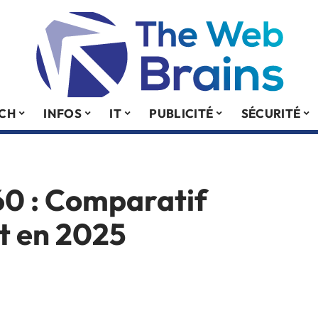
ECH
INFOS
IT
PUBLICITÉ
SÉCURITÉ
60 : Comparatif
at en 2025