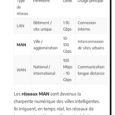
Type
Périmètre
Débit
Usage principal
de
réseau
Bâtiment /
1-10
Connexion
LAN
site unique
Gbps
interne
10-
Ville /
Interconnexion
MAN
100
agglomération
de sites urbains
Gbps
100
National /
Mbps
Communication
WAN
international
– 10
longue distance
Gbps
Les
réseaux MAN
sont devenus la
charpente numérique des villes intelligentes.
Ils irriguent, en temps réel, les réseaux de