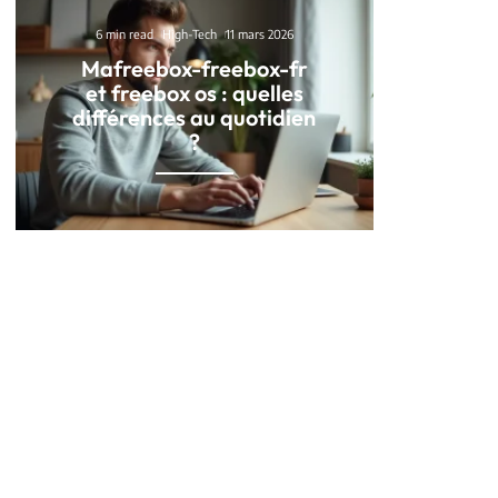
6 min read
High-Tech
11 mars 2026
Mafreebox-freebox-fr
et freebox os : quelles
différences au quotidien
?