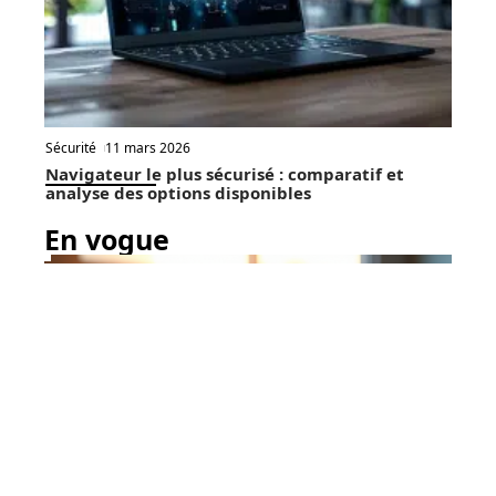
Sécurité
11 mars 2026
Navigateur le plus sécurisé : comparatif et
analyse des options disponibles
En vogue
9 min read
Bureautique
11 mars 2026
Stockage cloud gratuit :
Contact
Mentions Légales
Sitemap
Quelle quantité obtenir et où
la trouver ?
© 2025 | thewebbrains.com