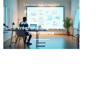
9 min read
Web
11 mars 2026
Formation n8n :
maîtriser
l’automatisation et la
création de workflows
open source