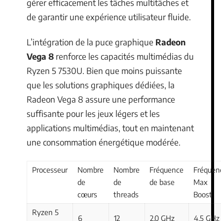
gérer efficacement les tâches multitâches et
de garantir une expérience utilisateur fluide.
L’intégration de la puce graphique
Radeon
Vega 8
renforce les capacités multimédias du
Ryzen 5 7530U. Bien que moins puissante
que les solutions graphiques dédiées, la
Radeon Vega 8 assure une performance
suffisante pour les jeux légers et les
applications multimédias, tout en maintenant
une consommation énergétique modérée.
Processeur
Nombre
Nombre
Fréquence
Fréquen
de
de
de base
Max
cœurs
threads
Boost
Ryzen 5
6
12
2,0 GHz
4,5 GHz