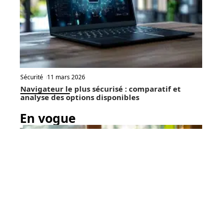
Sécurité
11 mars 2026
Navigateur le plus sécurisé : comparatif et
analyse des options disponibles
En vogue
6 min read
Web
10 juillet 2026
Suppression d’un compte
Contact
Mentions Légales
Sitemap
Microsoft sur ordinateur : les