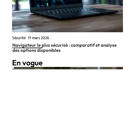
Sécurité
11 mars 2026
Navigateur le plus sécurisé : comparatif et analyse
des options disponibles
En vogue
9 min read
Infos
11 mars 2026
Technologie IA : 5 façons
Contact
Mentions Légales
Sitemap
d’améliorer votre quotidien
grâce à l’intelligence artificielle
© 2025 | thewebbrains.com